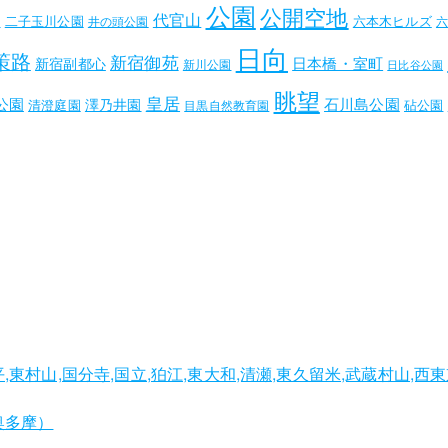
公園
公開空地
代官山
内
二子玉川公園
六本木ヒルズ
井の頭公園
日向
策路
新宿御苑
日本橋・室町
新宿副都心
新川公園
日比谷公園
眺望
皇居
公園
石川島公園
澤乃井園
清澄庭園
砧公園
目黒自然教育園
平,東村山,国分寺,国立,狛江,東大和,清瀬,東久留米,武蔵村山,西
,奥多摩）