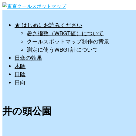
★ はじめにお読みください
暑さ指数（WBGT値）について
クールスポットマップ制作の背景
測定に使うWBGT計について
日傘の効果
木陰
日陰
日向
井の頭公園