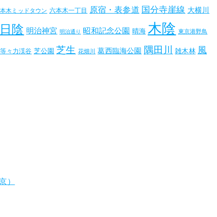
国分寺崖線
原宿・表参道
大横川
六本木一丁目
六本木ミッドタウン
木陰
日陰
昭和記念公園
明治神宮
晴海
東京港野鳥
明治通り
芝生
隅田川
風
葛西臨海公園
芝公園
雑木林
等々力渓谷
花畑川
東京）