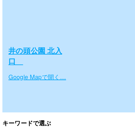
井の頭公園 北入
口
Google Mapで開く…
キーワードで選ぶ