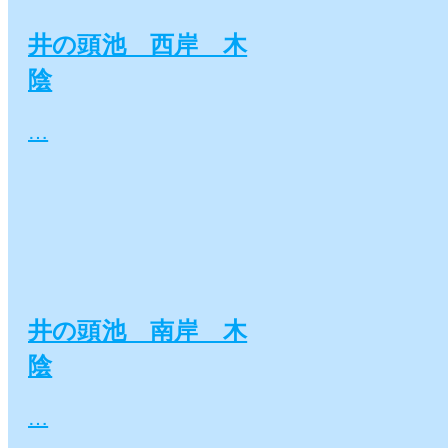
井の頭池 西岸 木
陰
…
井の頭池 南岸 木
陰
…