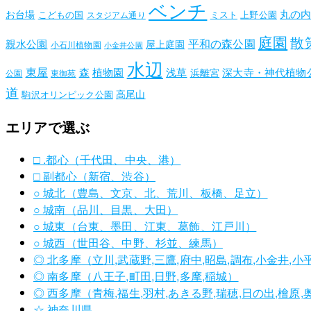
ベンチ
丸の
お台場
こどもの国
ミスト
上野公園
スタジアム通り
庭園
散
平和の森公園
親水公園
屋上庭園
小石川植物園
小金井公園
水辺
東屋
森
植物園
浅草
深大寺・神代植物
浜離宮
公園
東御苑
道
高尾山
駒沢オリンピック公園
エリアで選ぶ
□ .都心（千代田、中央、港）
□ 副都心（新宿、渋谷）
○ 城北（豊島、文京、北、荒川、板橋、足立）
○ 城南（品川、目黒、大田）
○ 城東（台東、墨田、江東、葛飾、江戸川）
○ 城西（世田谷、中野、杉並、練馬）
◎ 北多摩（立川,武蔵野,三鷹,府中,昭島,調布,小金井,小
◎ 南多摩（八王子,町田,日野,多摩,稲城）
◎ 西多摩（青梅,福生,羽村,あきる野,瑞穂,日の出,檜原
☆ 神奈川県