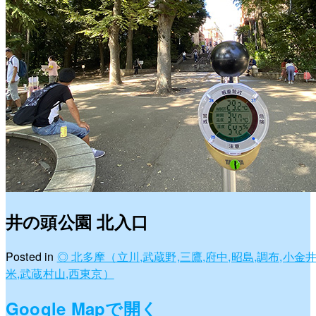
井の頭公園 北入口
Posted in
◎ 北多摩（立川,武蔵野,三鷹,府中,昭島,調布,小金井
米,武蔵村山,西東京）
Google Mapで開く