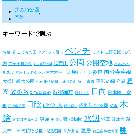
井の頭公園
,
木陰
キーワードで選ぶ
ベンチ
丸の
お台場
こどもの国
ミスト
上野公園
スタジアム通り
公園
公開空地
代官山
内
二子玉川公園
六本木ヒ
井の頭公園
国分寺崖線
原宿・表参道
ルズ
六本木一丁目
六本木ミッドタウン
庭
平和の森公園
大横川親水公園
屋上庭園
小石川植物園
小金井公園
日向
園
散策路
新宿御苑
日本橋・室
新宿副都心
新川公園
木
日陰
昭和記念公園
明治神宮
町
晴海
日比谷公園
明治通り
陰
水辺
東屋
森
植物園
浅草
深
浜離宮
東京港野鳥公園
東御苑
眺
皇居
大寺・神代植物公園
澤乃井園
清澄庭園
目黒自然教育園