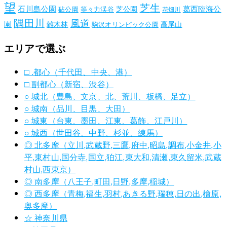
望
芝生
石川島公園
葛西臨海公
芝公園
砧公園
等々力渓谷
花畑川
隅田川
風道
園
雑木林
高尾山
駒沢オリンピック公園
エリアで選ぶ
□ .都心（千代田、中央、港）
□ 副都心（新宿、渋谷）
○ 城北（豊島、文京、北、荒川、板橋、足立）
○ 城南（品川、目黒、大田）
○ 城東（台東、墨田、江東、葛飾、江戸川）
○ 城西（世田谷、中野、杉並、練馬）
◎ 北多摩（立川,武蔵野,三鷹,府中,昭島,調布,小金井,小
平,東村山,国分寺,国立,狛江,東大和,清瀬,東久留米,武蔵
村山,西東京）
◎ 南多摩（八王子,町田,日野,多摩,稲城）
◎ 西多摩（青梅,福生,羽村,あきる野,瑞穂,日の出,檜原,
奥多摩）
☆ 神奈川県