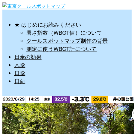
★ はじめにお読みください
暑さ指数（WBGT値）について
クールスポットマップ制作の背景
測定に使うWBGT計について
日傘の効果
木陰
日陰
日向