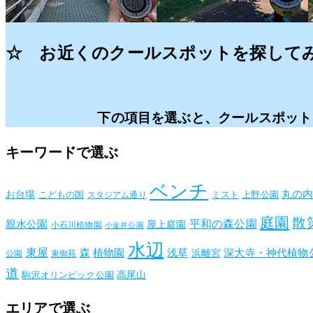
☆ お近くのクールスポットを探して
下の項目を選ぶと、クールスポット
キーワードで選ぶ
ベンチ
丸の
お台場
こどもの国
ミスト
上野公園
スタジアム通り
庭園
散
平和の森公園
親水公園
屋上庭園
小石川植物園
小金井公園
水辺
東屋
森
植物園
浅草
深大寺・神代植物
浜離宮
公園
東御苑
道
高尾山
駒沢オリンピック公園
エリアで選ぶ