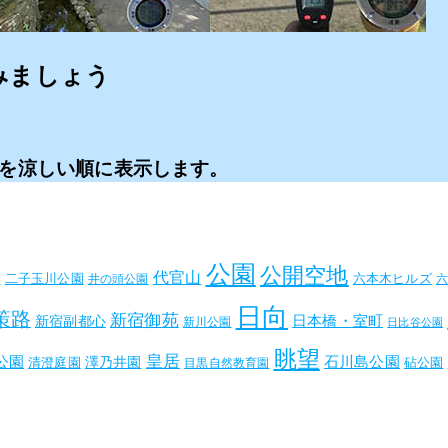
みましょう
を
涼しい順に
表示します。
公園
公開空地
代官山
内
二子玉川公園
六本木ヒルズ
井の頭公園
日向
策路
新宿御苑
日本橋・室町
新宿副都心
新川公園
日比谷公園
眺望
皇居
公園
石川島公園
澤乃井園
清澄庭園
砧公園
目黒自然教育園