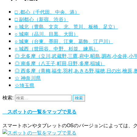
□ .都心（千代田、中央、港）
□ 副都心（新宿、渋谷）
○ 城北（豊島、文京、北、荒川、板橋、足立）
○ 城南（品川、目黒、大田）
○ 城東（台東、墨田、江東、葛飾、江戸川）
○ 城西（世田谷、中野、杉並、練馬）
◎ 北多摩（立川,武蔵野,三鷹,府中,昭島,調布,小金井,小
◎ 南多摩（八王子,町田,日野,多摩,稲城）
◎ 西多摩（青梅,福生,羽村,あきる野,瑞穂,日の出,檜原
☆ 神奈川県
☆埼玉県
検索:
スポットの一覧をマップで見る
スマートホンやタブレットのOSのバージョンによっては、