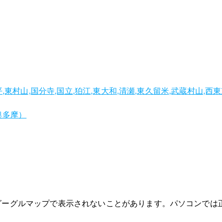
平,東村山,国分寺,国立,狛江,東大和,清瀬,東久留米,武蔵村山,西
,奥多摩）
グーグルマップで表示されないことがあります。パソコンでは