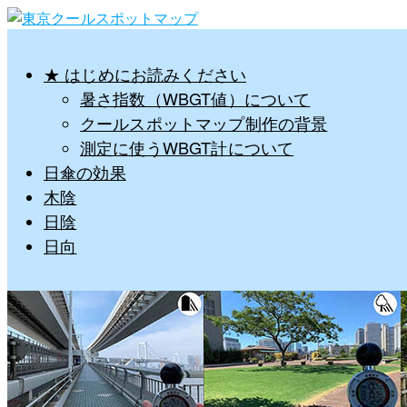
★ はじめにお読みください
暑さ指数（WBGT値）について
クールスポットマップ制作の背景
測定に使うWBGT計について
日傘の効果
木陰
日陰
日向