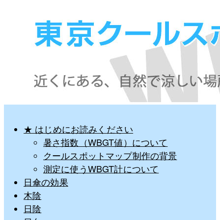
★ はじめにお読みください
暑さ指数（WBGT値）について
クールスポットマップ制作の背景
測定に使うWBGT計について
日傘の効果
木陰
日陰