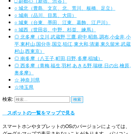
□ 副都心（新宿、渋谷）
○ 城北（豊島、文京、北、荒川、板橋、足立）
○ 城南（品川、目黒、大田）
○ 城東（台東、墨田、江東、葛飾、江戸川）
○ 城西（世田谷、中野、杉並、練馬）
◎ 北多摩（立川,武蔵野,三鷹,府中,昭島,調布,小金井,小
平,東村山,国分寺,国立,狛江,東大和,清瀬,東久留米,武蔵
村山,西東京）
◎ 南多摩（八王子,町田,日野,多摩,稲城）
◎ 西多摩（青梅,福生,羽村,あきる野,瑞穂,日の出,檜原,
奥多摩）
☆ 神奈川県
☆埼玉県
検索:
スポットの一覧をマップで見る
スマートホンやタブレットのOSのバージョンによっては、
グーグルマップで表示されないことがあります。パソコン