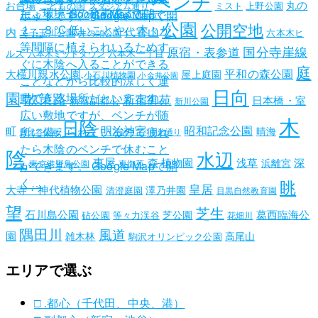
ベンチ
丸の
お台場
こどもの国
ミスト
上野公園
スタジアム通り
た。環境省の発表値よりも
しょう。 Google Mapで開く…
ポットです。 Google Mapで開
公園
公開空地
１．８℃低いことや、木々が
代官山
く…
内
二子玉川公園
六本木ヒ
井の頭公園
等間隔に植えられいるためす
国分寺崖線
原宿・表参道
ルズ
六本木一丁目
六本木ミッドタウン
ぐに木陰へ入ることができる
庭
平和の森公園
大横川親水公園
屋上庭園
小石川植物園
小金井公園
ことなどから比較的涼しく運
日向
園
散策路
動できる場所だといえます。
新宿御苑
日本橋・室
新宿副都心
新川公園
広い敷地ですが、ベンチが随
木
日陰
昭和記念公園
明治神宮
町
所に備えられているので疲れ
晴海
日比谷公園
明治通り
たら木陰のベンチで休むこと
陰
水辺
東屋
森
植物園
浅草
深
浜離宮
東京港野鳥公園
東御苑
ができます。 Google Mapで開
く…
眺
皇居
大寺・神代植物公園
澤乃井園
清澄庭園
目黒自然教育園
望
芝生
石川島公園
葛西臨海公
芝公園
砧公園
等々力渓谷
花畑川
隅田川
風道
園
雑木林
高尾山
駒沢オリンピック公園
エリアで選ぶ
□ .都心（千代田、中央、港）