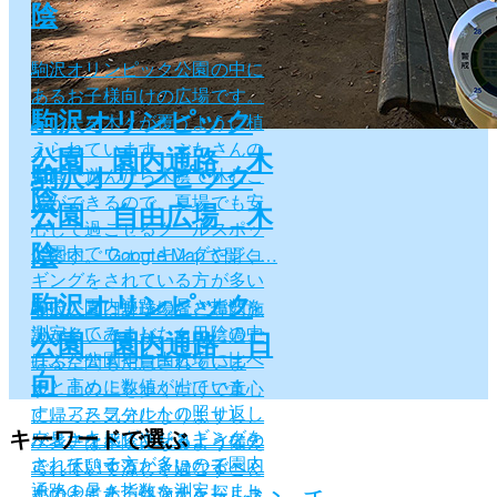
陰
駒沢オリンピック公園の中に
あるお子様向けの広場です。
駒沢オリンピック
ベンチを木々が覆うように植
えられています。ぶたさんの
公園 園内通路 木
駒沢オリンピック
遊具で遊んだら木陰で休むこ
陰
とができるので、夏場でも安
公園 自由広場 木
心して過ごせるクールスポッ
陰
公園内でウォーキングやジョ
トです。 Google Mapで開く…
ギングをされている方が多い
駒沢オリンピック
ので、園内通路の暑さ指数を
駒沢公園は野球場など専門施
測定してみました。日陰の中
設が多いですが、自由に過ご
公園 園内通路 日
はぶた公園や自由広場に比べ
せる空間も用意されていま
向
ると高めに数値が出ていま
す。土の上を歩くだけで童心
す。アスファルトの照り返し
に帰った気分になりますし、
キーワードで選ぶ
ウォーキングやジョギングを
が暑さを感じさせるようなの
ベンチは木陰になるよう備え
されている方が多いので園内
で、休憩するときはなるべく
られていて涼しく過ごすこと
通路の暑さ指数を測定しまし
土の上にあるベンチを探しま
ができます。快適なクールス