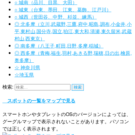
○ 城南（品川、目黒、大田）
○ 城東（台東、墨田、江東、葛飾、江戸川）
○ 城西（世田谷、中野、杉並、練馬）
◎ 北多摩（立川,武蔵野,三鷹,府中,昭島,調布,小金井,小
平,東村山,国分寺,国立,狛江,東大和,清瀬,東久留米,武蔵
村山,西東京）
◎ 南多摩（八王子,町田,日野,多摩,稲城）
◎ 西多摩（青梅,福生,羽村,あきる野,瑞穂,日の出,檜原,
奥多摩）
☆ 神奈川県
☆埼玉県
検索:
スポットの一覧をマップで見る
スマートホンやタブレットのOSのバージョンによっては、
グーグルマップで表示されないことがあります。パソコン
では正しく表示されます。