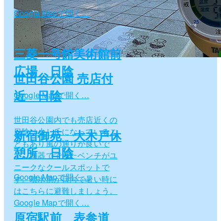
Google Mapで開く…
三菱一号館美術館前
広場 日陰
世田谷公園 売店付
近 日陰
Google Mapで開く…
世田谷公園内でも売店近くの
日陰は少し丘になっているこ
新宿御苑 大木戸休
ともあり風の通りが良いで
憩所 日陰
す。陶器でできたベンチがユ
ニークなクールスポットで
Google Mapで開く…
す。噴水前が日向で暑い時に
はこちらに避難しましょう。
Google Mapで開く…
原宿駅前 表参道