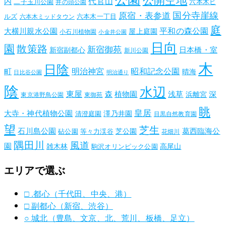
代官山
内
二子玉川公園
六本木ヒ
井の頭公園
国分寺崖線
原宿・表参道
ルズ
六本木一丁目
六本木ミッドタウン
庭
平和の森公園
大横川親水公園
屋上庭園
小石川植物園
小金井公園
日向
園
散策路
新宿御苑
日本橋・室
新宿副都心
新川公園
木
日陰
昭和記念公園
明治神宮
町
晴海
日比谷公園
明治通り
陰
水辺
東屋
森
植物園
浅草
深
浜離宮
東京港野鳥公園
東御苑
眺
皇居
大寺・神代植物公園
澤乃井園
清澄庭園
目黒自然教育園
望
芝生
石川島公園
葛西臨海公
芝公園
砧公園
等々力渓谷
花畑川
隅田川
風道
園
雑木林
高尾山
駒沢オリンピック公園
エリアで選ぶ
□ .都心（千代田、中央、港）
□ 副都心（新宿、渋谷）
○ 城北（豊島、文京、北、荒川、板橋、足立）