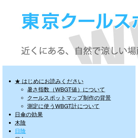
★ はじめにお読みください
暑さ指数（WBGT値）について
クールスポットマップ制作の背景
測定に使うWBGT計について
日傘の効果
木陰
日陰