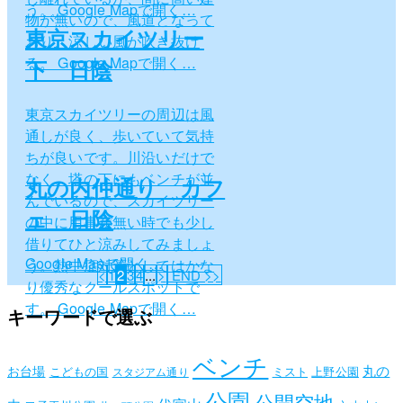
う。 Google Mapで開く…
物が無いので、風道となって
東京スカイツリー
おり、涼しい風が吹き抜け
る。 Google Mapで開く…
下 日陰
東京スカイツリーの周辺は風
通しが良く、歩いていて気持
ちが良いです。川沿いだけで
なく、塔の下にもベンチが並
丸の内仲通り カフ
んでいるので、スカイツリー
ェ 日陰
の中に用事が無い時でも少し
借りてひと涼みしてみましょ
Google Mapで開く…
う。熱中症対策としてはかな
<
1
2
3
4
...
>
END >>
り優秀なクールスポットで
す。 Google Mapで開く…
キーワードで選ぶ
ベンチ
丸の
お台場
こどもの国
ミスト
上野公園
スタジアム通り
公園
公開空地