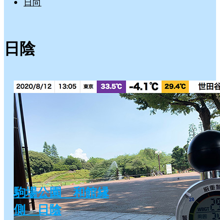
日向
日陰
駒場公園 和館縁
側 日陰