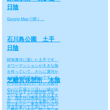
日陰
Google Mapで開く…
石川島公園 土手
日陰
晴海運河に面した土手です。
タワーマンションが大きな陰
を作っていて、さらに運河か
らの風が気持ち良いです。ま
芝離宮休憩所 木陰
た下が土なので、レンガ造り
のパリ広場より涼しい値が出
入口からすぐの休憩所であ
ています。ベンチもあります
る。測定日は南風がやや強い
が、ブルーシートを敷いてお
日であった。東京湾からは少
弁当を食べても良いでしょ
し離れているが、間に高い建