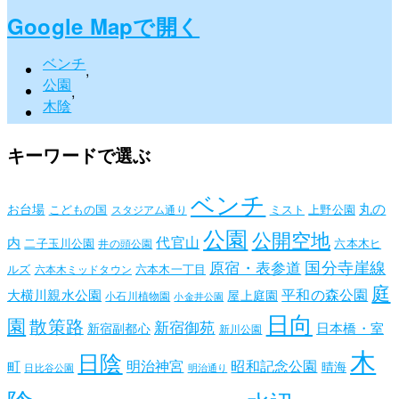
Google Mapで開く
ベンチ
,
公園
,
木陰
キーワードで選ぶ
ベンチ
丸の
お台場
こどもの国
ミスト
上野公園
スタジアム通り
公園
公開空地
代官山
内
二子玉川公園
六本木ヒ
井の頭公園
国分寺崖線
原宿・表参道
ルズ
六本木一丁目
六本木ミッドタウン
庭
平和の森公園
大横川親水公園
屋上庭園
小石川植物園
小金井公園
日向
園
散策路
新宿御苑
日本橋・室
新宿副都心
新川公園
木
日陰
昭和記念公園
明治神宮
町
晴海
日比谷公園
明治通り