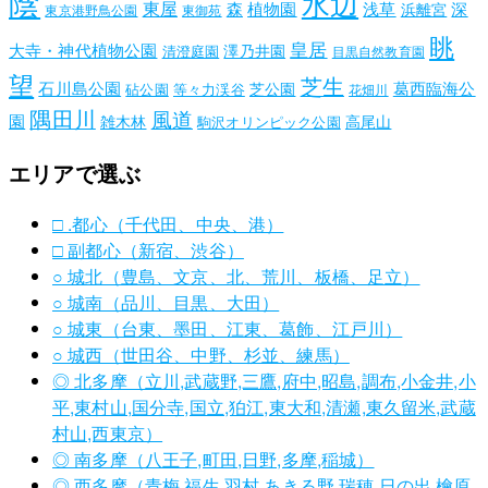
陰
水辺
東屋
森
植物園
浅草
深
浜離宮
東京港野鳥公園
東御苑
眺
皇居
大寺・神代植物公園
澤乃井園
清澄庭園
目黒自然教育園
望
芝生
石川島公園
葛西臨海公
芝公園
砧公園
等々力渓谷
花畑川
隅田川
風道
園
雑木林
高尾山
駒沢オリンピック公園
エリアで選ぶ
□ .都心（千代田、中央、港）
□ 副都心（新宿、渋谷）
○ 城北（豊島、文京、北、荒川、板橋、足立）
○ 城南（品川、目黒、大田）
○ 城東（台東、墨田、江東、葛飾、江戸川）
○ 城西（世田谷、中野、杉並、練馬）
◎ 北多摩（立川,武蔵野,三鷹,府中,昭島,調布,小金井,小
平,東村山,国分寺,国立,狛江,東大和,清瀬,東久留米,武蔵
村山,西東京）
◎ 南多摩（八王子,町田,日野,多摩,稲城）
◎ 西多摩（青梅,福生,羽村,あきる野,瑞穂,日の出,檜原,