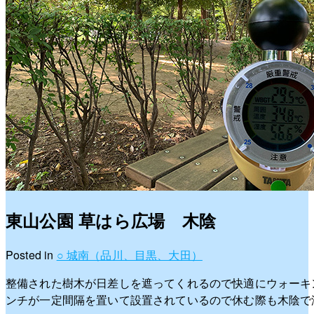
東山公園 草はら広場 木陰
Posted in
○ 城南（品川、目黒、大田）
整備された樹木が日差しを遮ってくれるので快適にウォーキ
ンチが一定間隔を置いて設置されているので休む際も木陰で