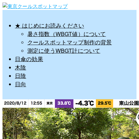
★ はじめにお読みください
暑さ指数（WBGT値）について
クールスポットマップ制作の背景
測定に使うWBGT計について
日傘の効果
木陰
日陰
日向