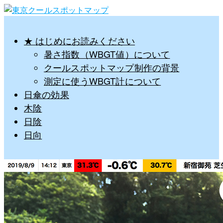
★ はじめにお読みください
暑さ指数（WBGT値）について
クールスポットマップ制作の背景
測定に使うWBGT計について
日傘の効果
木陰
日陰
日向