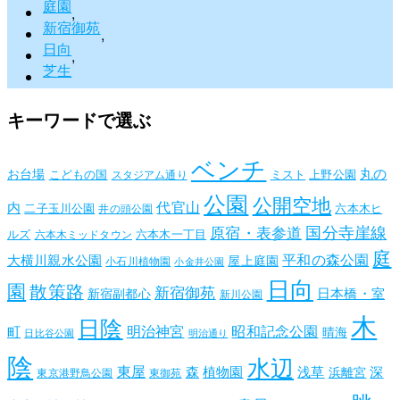
庭園
,
新宿御苑
,
日向
,
芝生
キーワードで選ぶ
ベンチ
丸の
お台場
こどもの国
ミスト
上野公園
スタジアム通り
公園
公開空地
代官山
内
二子玉川公園
六本木ヒ
井の頭公園
国分寺崖線
原宿・表参道
ルズ
六本木一丁目
六本木ミッドタウン
庭
平和の森公園
大横川親水公園
屋上庭園
小石川植物園
小金井公園
日向
園
散策路
新宿御苑
日本橋・室
新宿副都心
新川公園
木
日陰
昭和記念公園
明治神宮
町
晴海
日比谷公園
明治通り
陰
水辺
東屋
森
植物園
浅草
深
浜離宮
東京港野鳥公園
東御苑