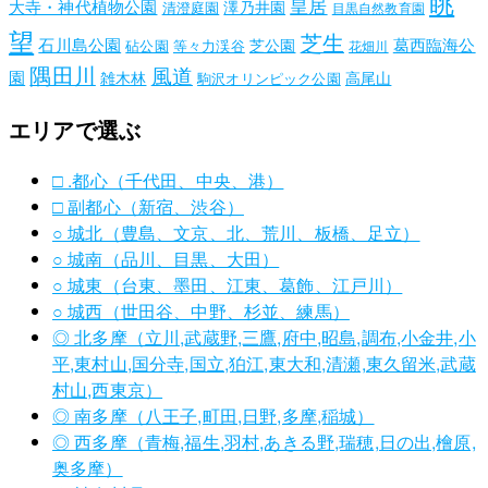
眺
皇居
大寺・神代植物公園
澤乃井園
清澄庭園
目黒自然教育園
望
芝生
石川島公園
葛西臨海公
芝公園
砧公園
等々力渓谷
花畑川
隅田川
風道
園
雑木林
高尾山
駒沢オリンピック公園
エリアで選ぶ
□ .都心（千代田、中央、港）
□ 副都心（新宿、渋谷）
○ 城北（豊島、文京、北、荒川、板橋、足立）
○ 城南（品川、目黒、大田）
○ 城東（台東、墨田、江東、葛飾、江戸川）
○ 城西（世田谷、中野、杉並、練馬）
◎ 北多摩（立川,武蔵野,三鷹,府中,昭島,調布,小金井,小
平,東村山,国分寺,国立,狛江,東大和,清瀬,東久留米,武蔵
村山,西東京）
◎ 南多摩（八王子,町田,日野,多摩,稲城）
◎ 西多摩（青梅,福生,羽村,あきる野,瑞穂,日の出,檜原,
奥多摩）