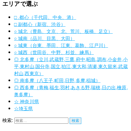
エリアで選ぶ
□ .都心（千代田、中央、港）
□ 副都心（新宿、渋谷）
○ 城北（豊島、文京、北、荒川、板橋、足立）
○ 城南（品川、目黒、大田）
○ 城東（台東、墨田、江東、葛飾、江戸川）
○ 城西（世田谷、中野、杉並、練馬）
◎ 北多摩（立川,武蔵野,三鷹,府中,昭島,調布,小金井,小
平,東村山,国分寺,国立,狛江,東大和,清瀬,東久留米,武蔵
村山,西東京）
◎ 南多摩（八王子,町田,日野,多摩,稲城）
◎ 西多摩（青梅,福生,羽村,あきる野,瑞穂,日の出,檜原,
奥多摩）
☆ 神奈川県
☆埼玉県
検索: