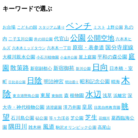
キーワードで選ぶ
ベンチ
丸の
お台場
こどもの国
ミスト
上野公園
スタジアム通り
公園
公開空地
代官山
内
二子玉川公園
六本木ヒ
井の頭公園
国分寺崖線
原宿・表参道
ルズ
六本木一丁目
六本木ミッドタウン
庭
平和の森公園
大横川親水公園
屋上庭園
小石川植物園
小金井公園
日向
園
散策路
新宿御苑
日本橋・室
新宿副都心
新川公園
木
日陰
昭和記念公園
明治神宮
町
晴海
日比谷公園
明治通り
陰
水辺
東屋
森
植物園
浅草
深
浜離宮
東京港野鳥公園
東御苑
眺
皇居
大寺・神代植物公園
澤乃井園
清澄庭園
目黒自然教育園
望
芝生
石川島公園
葛西臨海公
芝公園
砧公園
等々力渓谷
花畑川
隅田川
風道
園
雑木林
高尾山
駒沢オリンピック公園