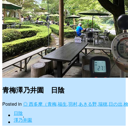
青梅澤乃井園 日陰
Posted in
◎ 西多摩（青梅,福生,羽村,あきる野,瑞穂,日の出,
日陰
,
澤乃井園