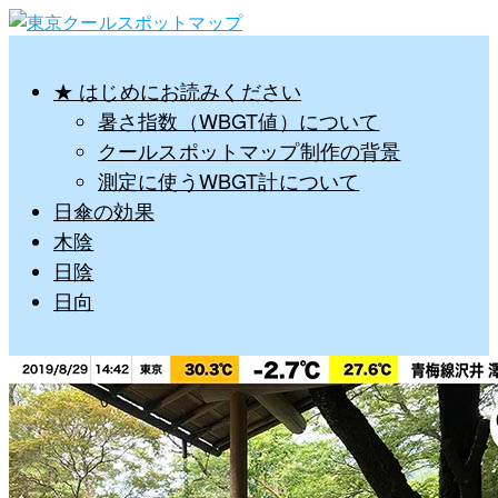
★ はじめにお読みください
暑さ指数（WBGT値）について
クールスポットマップ制作の背景
測定に使うWBGT計について
日傘の効果
木陰
日陰
日向