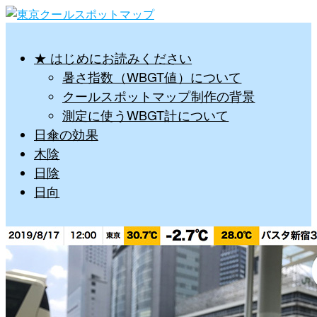
★ はじめにお読みください
暑さ指数（WBGT値）について
クールスポットマップ制作の背景
測定に使うWBGT計について
日傘の効果
木陰
日陰
日向