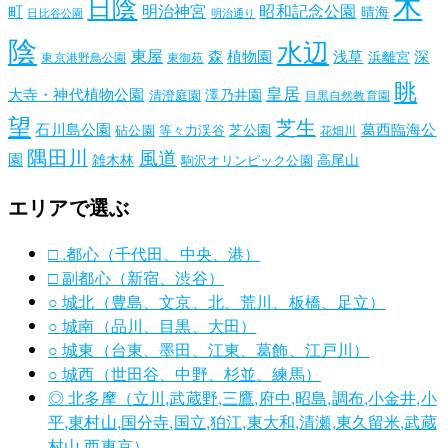
木
日陰
昭和記念公園
明治神宮
町
晴海
日比谷公園
明治通り
陰
水辺
東屋
森
植物園
浅草
深
浜離宮
東京港野鳥公園
東御苑
眺
皇居
大寺・神代植物公園
澤乃井園
清澄庭園
目黒自然教育園
望
芝生
石川島公園
葛西臨海公
芝公園
砧公園
等々力渓谷
花畑川
隅田川
風道
園
雑木林
高尾山
駒沢オリンピック公園
エリアで選ぶ
□ .都心（千代田、中央、港）
□ 副都心（新宿、渋谷）
○ 城北（豊島、文京、北、荒川、板橋、足立）
○ 城南（品川、目黒、大田）
○ 城東（台東、墨田、江東、葛飾、江戸川）
○ 城西（世田谷、中野、杉並、練馬）
◎ 北多摩（立川,武蔵野,三鷹,府中,昭島,調布,小金井,小
平,東村山,国分寺,国立,狛江,東大和,清瀬,東久留米,武蔵
村山,西東京）