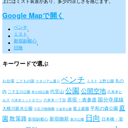
上にはミスト装置があり、多少の涼しさを感じます。
Google Mapで開く
ベンチ
,
ミスト
,
新宿副都心
,
日陰
キーワードで選ぶ
ベンチ
丸の
お台場
こどもの国
ミスト
上野公園
スタジアム通り
公園
公開空地
代官山
内
二子玉川公園
六本木ヒ
井の頭公園
国分寺崖線
原宿・表参道
ルズ
六本木一丁目
六本木ミッドタウン
庭
平和の森公園
大横川親水公園
屋上庭園
小石川植物園
小金井公園
日向
園
散策路
新宿御苑
日本橋・室
新宿副都心
新川公園